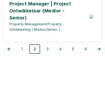
Project Manager | Project
Ontwikkelaar (Medior -
Senior)
Property Management/Property
Ontwikkeling | Medior/Senior |
Amsterdam/Schiphol | Industrieel
vastgoed
1
2
3
4
5
6