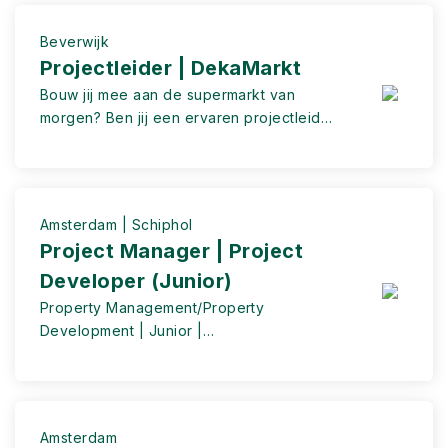
jij mensen te verbinden,
(inkoop)processen te verbeteren én
Beverwijk
resultaten te behalen? Dan is DekaMarkt
Projectleider | DekaMarkt
op zoek naar jou!
Bouw jij mee aan de supermarkt van
morgen? Ben jij een ervaren projectleider
die energie krijgt van uitdagende bouw-
en verbouwprojecten? Kun jij meerdere
projecten tegelijkertijd overzien zonder
de kwaliteit uit het oog te verliezen? Dan
Amsterdam | Schiphol
zoeken wij jou!
Project Manager | Project
Developer (Junior)
Property Management/Property
Development | Junior |
Amsterdam/Schiphol
Amsterdam